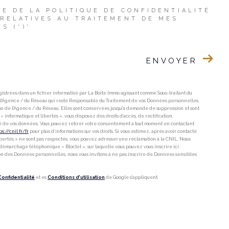
CE DE LA POLITIQUE DE CONFIDENTIALITÉ
 RELATIVES AU TRAITEMENT DE MES
S (*)*
ENVOYER
gistrées dans un fichier informatisé par La Boite Immo agissant comme Sous-traitant du
e l'Agence / du Réseau qui reste Responsable du Traitement de vos Données personnelles.
ime de l'Agence / du Réseau. Elles sont conservées jusqu'à demande de suppression et sont
 informatique et libertés », vous disposez des droits d’accès, de rectification,
lité de vos données. Vous pouvez retirer votre consentement à tout moment en contactant
ps://cnil.fr/fr
pour plus d’informations sur vos droits. Si vous estimez, après avoir contacté
Libertés » ne sont pas respectés, vous pouvez adresser une réclamation à la CNIL. Nous
u démarchage téléphonique « Bloctel », sur laquelle vous pouvez vous inscrire ici :
ion des Données personnelles, nous vous invitons à ne pas inscrire de Données sensibles
Confidentialité
et es
Conditions d'utilisation
de Google s'appliquent.