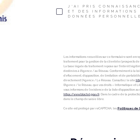
J'AI PRIS CONNAISSAN
ET DES INFORMATIONS
DONNÉES PERSONNELLE
Les informations recueillies sur ce formulaire sont enre
traitement pour la gestion de la clientèle/prospects d
La base légale du traitement repose sur l'intérêt légit
destinées à l'Agence / au Réseau. Conformément à la loi «
d’effacement, d’opposition, de limitation et de portabi
directement l’Agence / Le Réseau. Consultez le site
htt
l'Agence / le Réseau, que vos droits « Informatique et 
vous informons de l’existence de la liste d'opposition a
https://www.bloctel.gouv.fr
. Dans le cadre de la protect
dans le champ de saisie libre.
Ce site est protégé par reCAPTCHA, les
Politiques de 