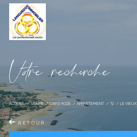
V
o
r
e
r
e
c
e
c
e
ACCUEIL
VENTE
CAP D AGDE
APPARTEMENT
T2
LE VIEUX
RETOUR