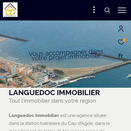
0
s
n
a
d
r
e
n
g
a
p
m
o
c
c
a
s
u
o
V
r
e
i
l
i
b
o
m
Fr
m
i
t
e
j
o
r
p
e
r
t
o
v
LANGUEDOC IMMOBILIER
Tout l'immobilier dans votre région
Languedoc Immobilier
est une agence située
dans la station balnéaire du Cap d'Agde, dans le