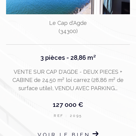
Le Cap d'Agde
(34300)
3 pièces - 28,86 m²
VENTE SUR CAP D'AGDE - DEUX PIECES +
CABINE de 24,50 m² loi carrez (28,86 m² de
S
surface utile), VENDU AVEC PARKING...
127 000 €
e
REF : 2095
VOIR LE BIEN