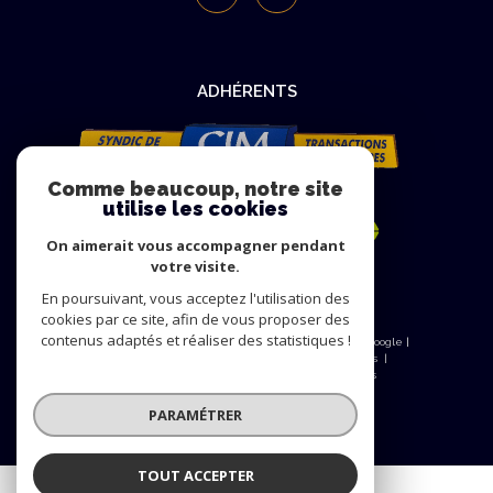
ADHÉRENTS
Comme beaucoup, notre site
utilise les cookies
On aimerait vous accompagner pendant
votre visite.
En poursuivant, vous acceptez l'utilisation des
cookies par ce site, afin de vous proposer des
contenus adaptés et réaliser des statistiques !
© 2026 | Tous droits réservés | Traduction powered by Google |
Nos honoraires
Plan du site
Mentions légales
Admin
Nos liens
Politique RGPD
Cookies
PARAMÉTRER
TOUT ACCEPTER