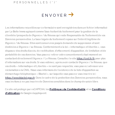
PERSONNELLES (*)*
ENVOYER
Les informations recueillies sur ce formulaire sont enregistrées dans un fichier informatisé
par La Boite Immo agissant comme Sous-traitant du traitement pour la gestion de la
clientèle/prospects de l'Agence / du Réseau qui reste Responsable du Traitement de vos
Données personnelles. La base légale du traitement repose sur l'intérêt légitime de
l'Agence / du Réseau. Elles sont conservées jusqu'à demande de suppression et sont
destinées à l'Agence / au Réseau. Conformément à la loi « informatique et libertés », vous
disposez des droits d’accès, de rectification, d’effacement, d’opposition, de limitation et de
portabilité de vos données. Vous pouvez retirer votre consentement à tout moment en
contactant directement l’Agence / Le Réseau. Consultez le site
https://cnil.fr/fr
pour plus
d’informations sur vos droits. Si vous estimez, après avoir contacté l'Agence / le Réseau, que
vos droits « Informatique et Libertés » ne sont pas respectés, vous pouvez adresser une
réclamation à la CNIL. Nous vous informons de l’existence de la liste d'opposition au
démarchage téléphonique « Bloctel », sur laquelle vous pouvez vous inscrire ici :
https://www.bloctel.gouv.fr
. Dans le cadre de la protection des Données personnelles, nous
vous invitons à ne pas inscrire de Données sensibles dans le champ de saisie libre.
Ce site est protégé par reCAPTCHA, les
Politiques de Confidentialité
et es
Conditions
d'utilisation
de Google s'appliquent.