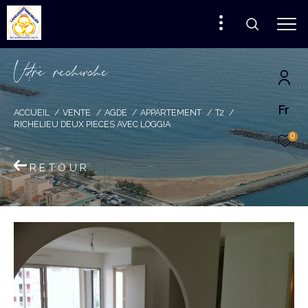
V
o
r
e
r
e
c
e
c
e
Fr
ACCUEIL
VENTE
AGDE
APPARTEMENT
T2
RICHELIEU DEUX PIECES AVEC LOGGIA
0
RETOUR