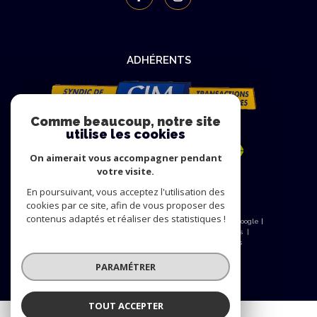
ADHÉRENTS
Comme beaucoup, notre site
utilise les cookies
On aimerait vous accompagner pendant
votre visite.
En poursuivant, vous acceptez l'utilisation des
cookies par ce site, afin de vous proposer des
contenus adaptés et réaliser des statistiques !
© 2026 | Tous droits réservés | Traduction powered by Google |
Nos honoraires
Plan du site
Mentions légales
Admin
Nos liens
Politique RGPD
Cookies
PARAMÉTRER
TOUT ACCEPTER